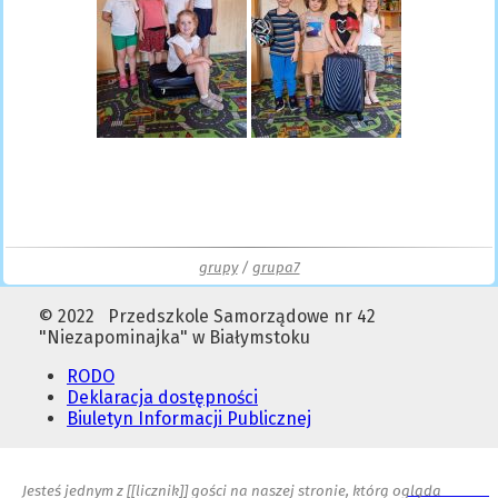
grupy
/
grupa7
© 2022 Przedszkole Samorządowe nr 42
"Niezapominajka" w Białymstoku
RODO
Deklaracja dostępności
Biuletyn Informacji Publicznej
Jesteś jednym z [[licznik]] gości na naszej stronie, którą ogląda