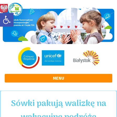
strona początkowa
rozwiń/zwiń panel
MENU
Sówki pakują walizkę na